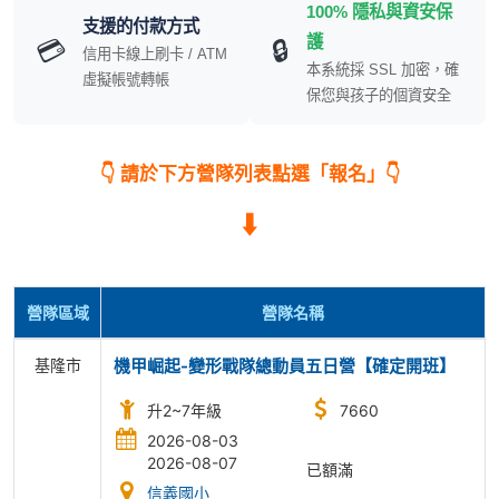
100% 隱私與資安保
支援的付款方式
護
💳
🔒
信用卡線上刷卡 / ATM
本系統採 SSL 加密，確
虛擬帳號轉帳
保您與孩子的個資安全
👇 請於下方營隊列表點選「報名」👇
⬇️
營隊區域
營隊名稱
基隆市
機甲崛起-變形戰隊總動員五日營【確定開班】
升2~7年級
7660
2026-08-03
2026-08-07
已額滿
信義國小