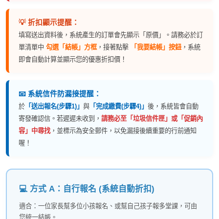
💡 折扣顯示提醒：
填寫送出資料後，系統產生的訂單會先顯示「原價」。請務必於訂
單清單中
勾選「結帳」方框
，接著點擊
「我要結帳」按鈕
，系統
即會自動計算並顯示您的優惠折扣價！
📧 系統信件防漏接提醒：
於
「送出報名(步驟1)」
與
「完成繳費(步驟4)」
後，系統皆會自動
寄發確認信。若遲遲未收到，
請務必至「垃圾信件匣」或「促銷內
容」中尋找
，並標示為安全郵件，以免漏接後續重要的行前通知
喔！
💻 方式 A：自行報名 (系統自動折扣)
適合：一位家長幫多位小孩報名、或幫自己孩子報多堂課，可由
您統一結帳。