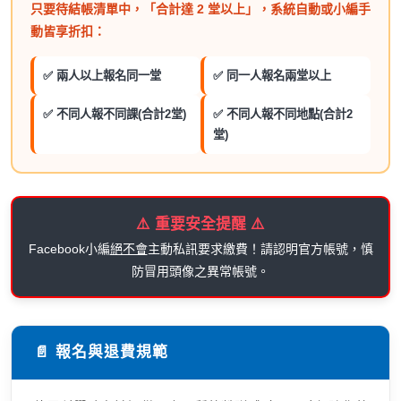
只要待結帳清單中，「合計達 2 堂以上」，系統自動或小編手
動皆享折扣：
✅ 兩人以上報名同一堂
✅ 同一人報名兩堂以上
✅ 不同人報不同課(合計2堂)
✅ 不同人報不同地點(合計2
堂)
⚠️ 重要安全提醒 ⚠️
Facebook小編
絕不會
主動私訊要求繳費！請認明官方帳號，慎
防冒用頭像之異常帳號。
📄 報名與退費規範