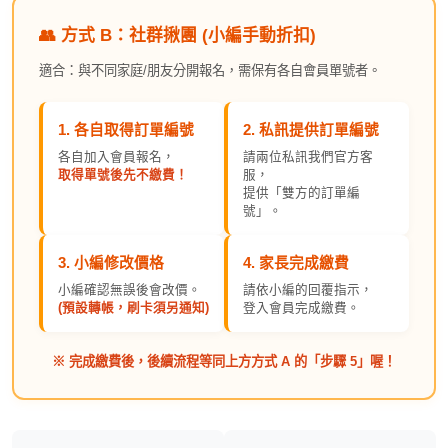
👥 方式 B：社群揪團 (小編手動折扣)
適合：與不同家庭/朋友分開報名，需保有各自會員單號者。
1. 各自取得
訂單編號
2. 私訊提供
訂單編號
各自加入會員報名，
請兩位私訊我們官方客
取得單號後先不繳費！
服，
提供「雙方的訂單編
號」。
3. 小編修改價格
4. 家長完成繳費
小編確認無誤後會改價。
請依小編的回覆指示，
(預設轉帳，刷卡須另通知)
登入會員完成繳費。
※ 完成繳費後，後續流程等同上方方式 A 的「步驟 5」喔！