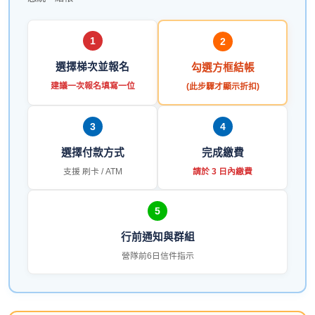
1
2
選擇梯次並報名
勾選方框結帳
建議一次報名填寫一位
(此步驟才顯示折扣)
3
4
選擇付款方式
完成繳費
支援 刷卡 / ATM
請於 3 日內繳費
5
行前通知與群組
營隊前6日信件指示