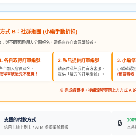
 方式 B：社群揪團 (小編手動折扣)
合：與不同家庭/朋友分開報名，需保有各自會員單號者。
1. 各自取得
訂單編號
2. 私訊提供
訂單編號
3. 小編
各自加入會員報名，
請兩位私訊我們官方客服，
小編確認
取得單號後先不繳費！
提供「雙方的訂單編號」。
(預設轉帳
※ 完成繳費後，後續流程等同上方方式 A 的
支援的付款方式
10
🔒
信用卡線上刷卡 / ATM 虛擬帳號轉帳
本系