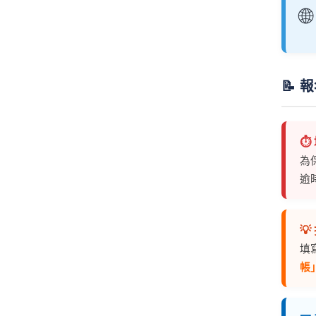
🌐
📝
⏱
為
逾

填
帳