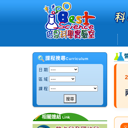
課程搜尋
Curriculum
日 期
區 域
課 程
搜尋
相關連結
Link
