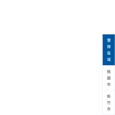
營
隊
區
域
桃
園
市
新
竹
市