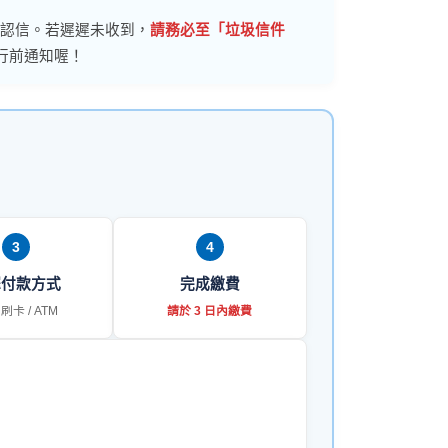
認信。若遲遲未收到，
請務必至「垃圾信件
行前通知喔！
3
4
擇付款方式
完成繳費
刷卡 / ATM
請於 3 日內繳費