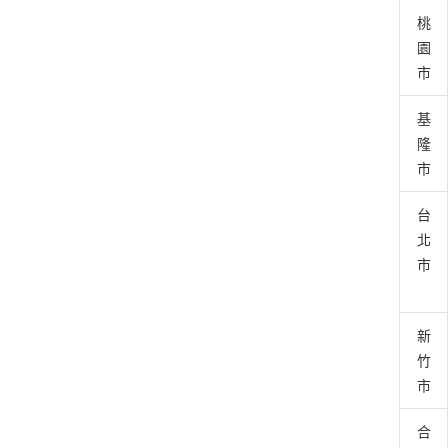
桃
園
市
基
隆
市
台
北
市
新
竹
市
合