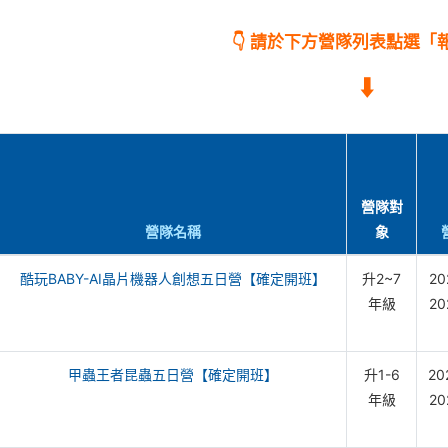
👇 請於下方營隊列表點選「報
⬇️
營隊對
營隊名稱
象
酷玩BABY-AI晶片機器人創想五日營【確定開班】
升2~7
20
年級
20
甲蟲王者昆蟲五日營【確定開班】
升1-6
20
年級
20