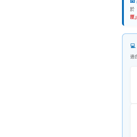

於
匣

適