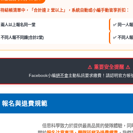
待結帳清單中，「合計達 2 堂以上」，系統自動或小編手動皆享折扣：
 兩人以上報名同一堂
✅ 同一人
 不同人報不同課(合計2堂)
✅ 不同人報
⚠️ 重要安全提醒 ⚠️
Facebook小編
絕不會
主動私訊要求繳費！請認明官方帳
 報名與退費規範
倍思科學致力於提供最高品質的營隊體驗，同
關於
報名注意事項、營隊延梯及退費標準
，我們