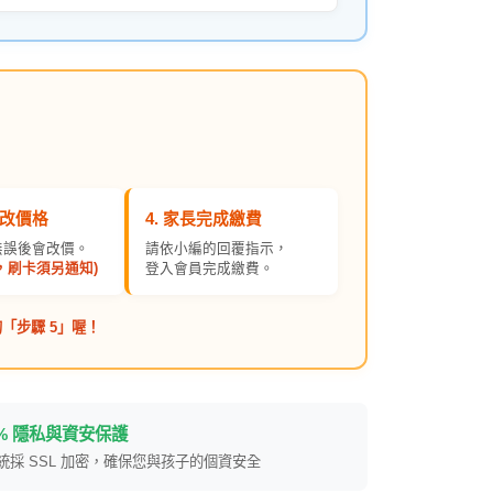
修改價格
4. 家長完成繳費
無誤後會改價。
請依小編的回覆指示，
，刷卡須另通知)
登入會員完成繳費。
「步驟 5」喔！
0% 隱私與資安保護
統採 SSL 加密，確保您與孩子的個資安全