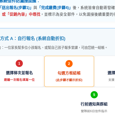
 系統信件防漏接提醒：
「送出報名(步驟1)」
與
「完成繳費(步驟4)」
後，系統皆會自動寄發確
」或「促銷內容」中尋找
，並標示為安全郵件，以免漏接後續重要的
 方式 A：自行報名 (系統自動折扣)
合：一位家長幫多位小孩報名、或幫自己孩子報多堂課，可由您統一結帳。
1
2
選擇梯次並報名
選
勾選方框結帳
建議一次報名填寫一位
支援 
(此步驟才顯示折扣)
5
行前通知與群組
營隊前6日信件指示