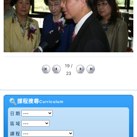
19 /
23
課程搜尋
Curriculum
日 期
區 域
課 程