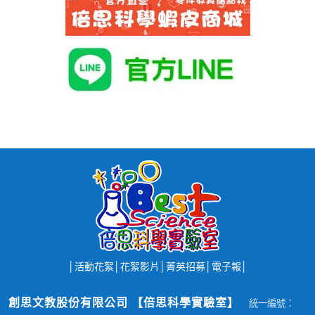
│
活動花絮
│
花絮影片
│
菁英招募
│
電子報
│
創思文教股份有限公司 【倍思科學實驗室】
統一編號：