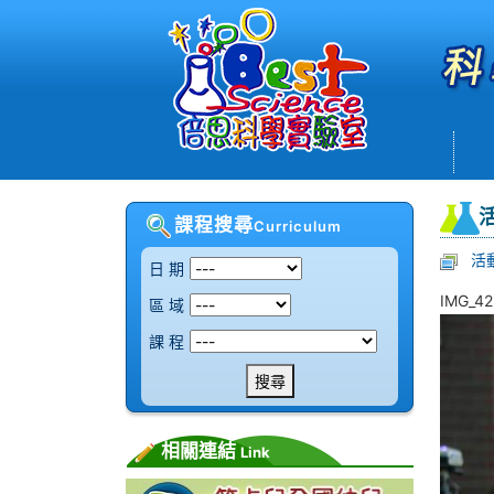
課程搜尋
Curriculum
活
日 期
IMG_42
區 域
課 程
搜尋
相關連結
Link