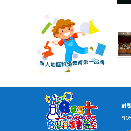
創思
尋找