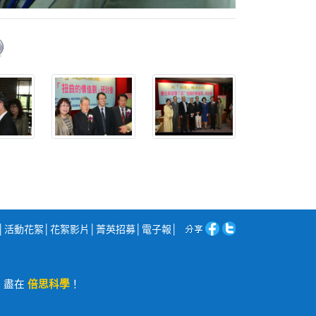
│
活動花絮
│
花絮影片
│
菁英招募
│
電子報
│
程，盡在
倍思科學
！