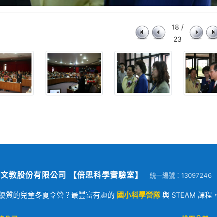
18 /
23
文教股份有限公司 【倍思科學實驗室】
統一編號：13097246
優質的兒童冬夏令營？最豐富有趣的
國小科學營隊
與 STEAM 課