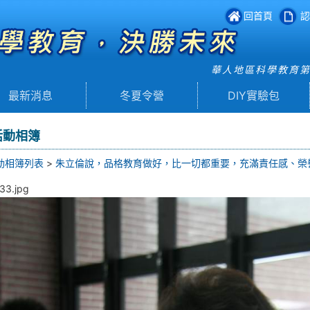
回首頁
認
華人地區科學教育
最新消息
冬夏令營
DIY實驗包
活動相簿
動相簿列表
>
朱立倫說，品格教育做好，比一切都重要，充滿責任感、榮
33.jpg