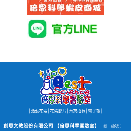
│
活動花絮
│
花絮影片
│
菁英招募
│
電子報
│
創思文教股份有限公司 【倍思科學實驗室】
統一編號：