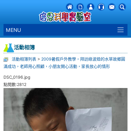
MENU
活動相簿
活動相簿列表
>
2009暑假戶外教學，拜訪綠波妞的水草故鄉圓
滿成功，老師用心照顧，小朋友開心活動，家長放心的情形
DSC_0196.jpg
點閱數:2812