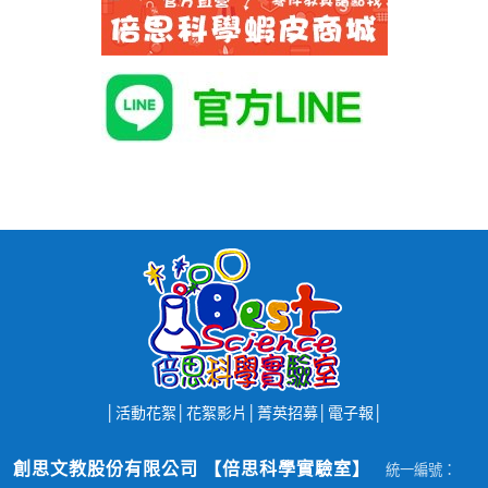
│
活動花絮
│
花絮影片
│
菁英招募
│
電子報
│
創思文教股份有限公司 【倍思科學實驗室】
統一編號：