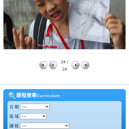
24 /
24
課程搜尋
Curriculum
日 期
區 域
課 程