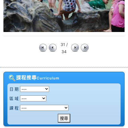
31 /
34
課程搜尋
Curriculum
日 期
區 域
課 程
搜尋