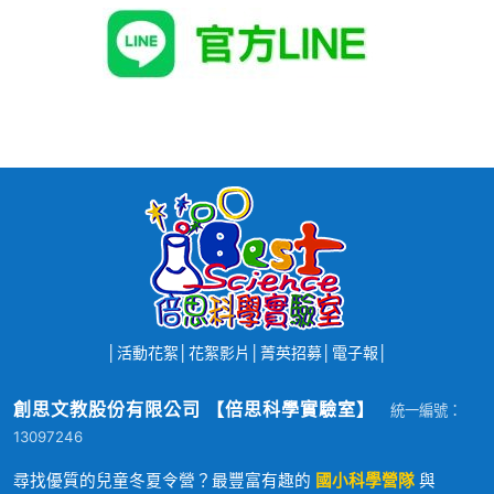
│
活動花絮
│
花絮影片
│
菁英招募
│
電子報
│
創思文教股份有限公司 【倍思科學實驗室】
統一編號：
13097246
尋找優質的兒童冬夏令營？最豐富有趣的
國小科學營隊
與