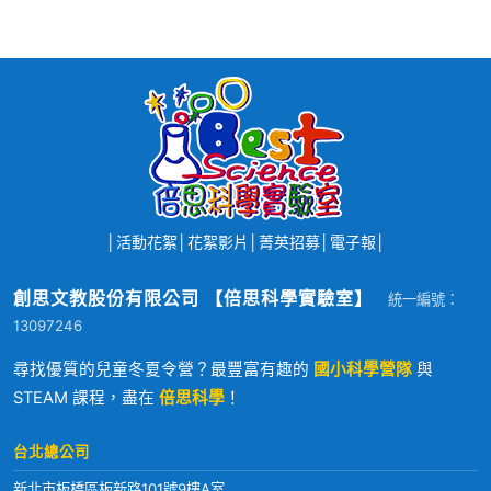
│
活動花絮
│
花絮影片
│
菁英招募
│
電子報
│
創思文教股份有限公司 【倍思科學實驗室】
統一編號：
13097246
尋找優質的兒童冬夏令營？最豐富有趣的
國小科學營隊
與
STEAM 課程，盡在
倍思科學
！
台北總公司
新北市板橋區板新路101號9樓A室