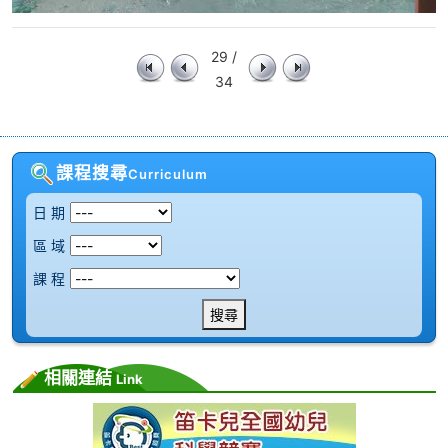
29 /
34
課程搜尋
Curriculum
日 期
區 域
課 程
搜尋
相關連結
Link