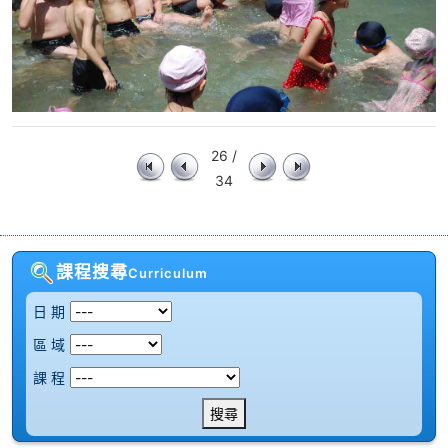
26 /
34
課程搜尋
Curriculum
日 期
區 域
課 程
搜尋