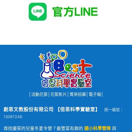
│
活動花絮
│
花絮影片
│
菁英招募
│
電子報
│
創思文教股份有限公司 【倍思科學實驗室】
統一編號：
13097246
尋找優質的兒童冬夏令營？最豐富有趣的
國小科學營隊
與