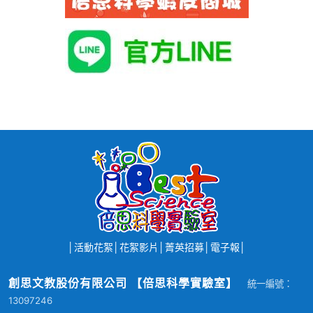
│
活動花絮
│
花絮影片
│
菁英招募
│
電子報
│
創思文教股份有限公司 【倍思科學實驗室】
統一編號：
13097246