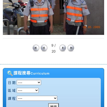
9 /
20
課程搜尋
Curriculum
日 期
區 域
課 程
搜尋