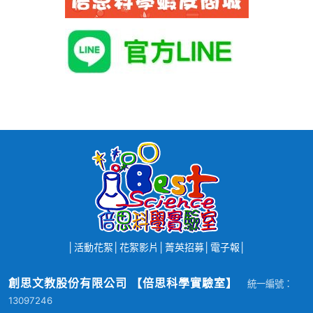
│
活動花絮
│
花絮影片
│
菁英招募
│
電子報
│
創思文教股份有限公司 【倍思科學實驗室】
統一編號：
13097246