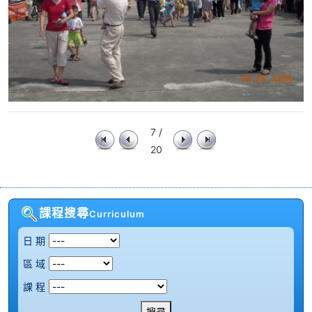
7 /
20
課程搜尋
Curriculum
日 期
區 域
課 程
搜尋