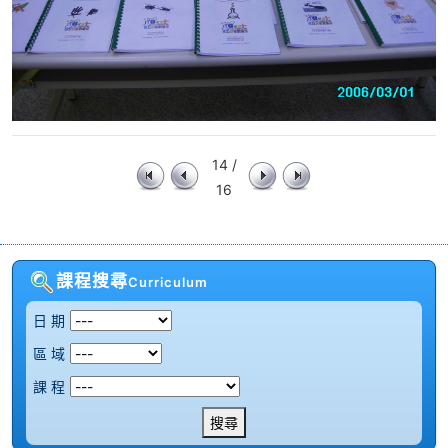
14 /
16
課程搜尋
Curriculum
日 期
區 域
課 程
搜尋