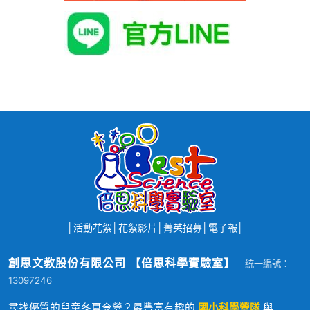
│
活動花絮
│
花絮影片
│
菁英招募
│
電子報
│
創思文教股份有限公司 【倍思科學實驗室】
統一編號：
13097246
尋找優質的兒童冬夏令營？最豐富有趣的
國小科學營隊
與