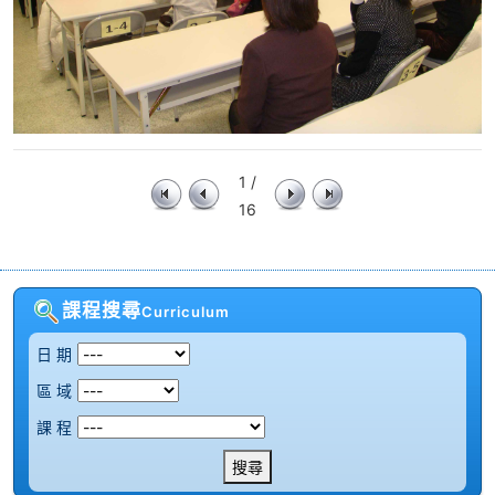
1 /
16
課程搜尋
Curriculum
日 期
區 域
課 程
搜尋