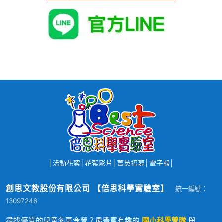
│
活動花絮
│
花絮影片
│
菁英招募
│
電子報
│
創思文教股份有限公司 【倍思科學實驗室】
統一編號：
13097246
尋找優質的兒童冬夏令營？最豐富有趣的
國小科學營隊
與