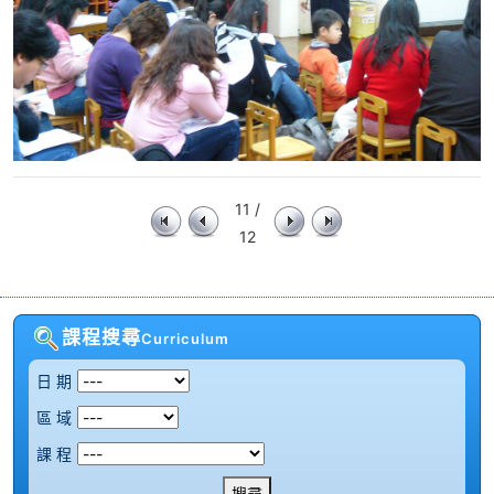
11 /
12
課程搜尋
Curriculum
日 期
區 域
課 程
搜尋