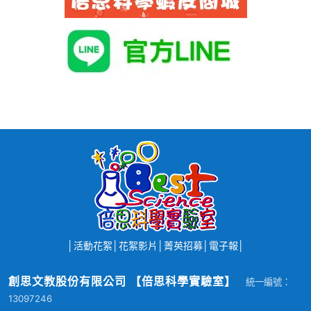
│
活動花絮
│
花絮影片
│
菁英招募
│
電子報
│
創思文教股份有限公司 【倍思科學實驗室】
統一編號：
13097246