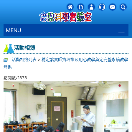
MENU
活動相簿
活動相簿列表
>
穩定紮實師資培訓及用心教學奠定完整永續教學
體系
點閱數:2878