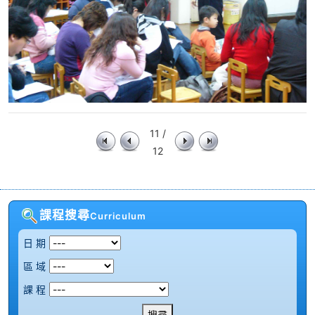
11 /
12
課程搜尋
Curriculum
日 期
區 域
課 程
搜尋