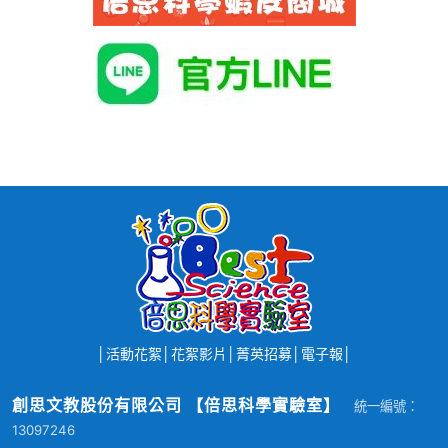
│
活動花絮
│
花絮影片
│
菁英招募
│
電子報
│
創思文教股份有限公司 【倍思科學實驗室】
統一編號：
13097246