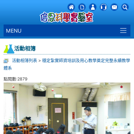
MENU
活動相簿
活動相簿列表
>
穩定紮實師資培訓及用心教學奠定完整永續教學
體系
點閱數:2879