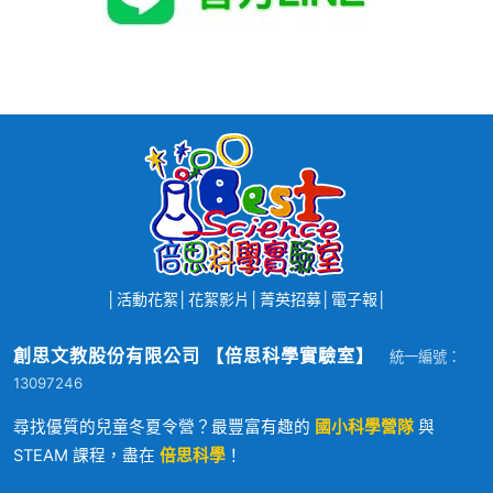
│
活動花絮
│
花絮影片
│
菁英招募
│
電子報
│
創思文教股份有限公司 【倍思科學實驗室】
統一編號：
13097246
尋找優質的兒童冬夏令營？最豐富有趣的
國小科學營隊
與
STEAM 課程，盡在
倍思科學
！