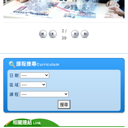
2 /
39
課程搜尋
Curriculum
日 期
區 域
課 程
搜尋
相關連結
Link