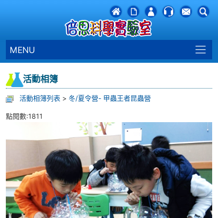
MENU
活動相簿
活動相簿列表
>
冬/夏令營- 甲蟲王者昆蟲營
點閱數:1811