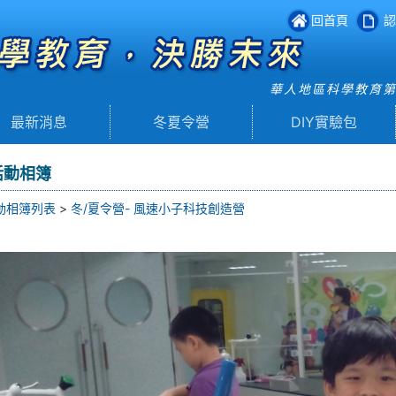
回首頁
認
華人地區科學教育
最新消息
冬夏令營
DIY實驗包
活動相簿
動相簿列表
>
冬/夏令營- 風速小子科技創造營