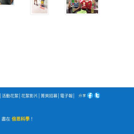
│
活動花絮
│
花絮影片
│
菁英招募
│
電子報
│
程，盡在
倍思科學
！