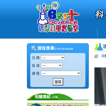
課程搜尋
Curriculum
活
日 期
區 域
課 程
搜尋
相關連結
Link