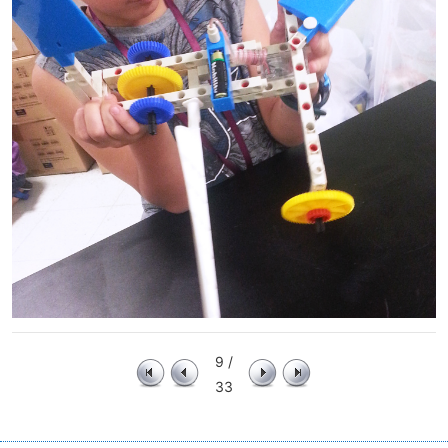
9 /
33