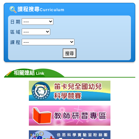
課程搜尋
Curriculum
日 期
區 域
課 程
搜尋
相關連結
Link