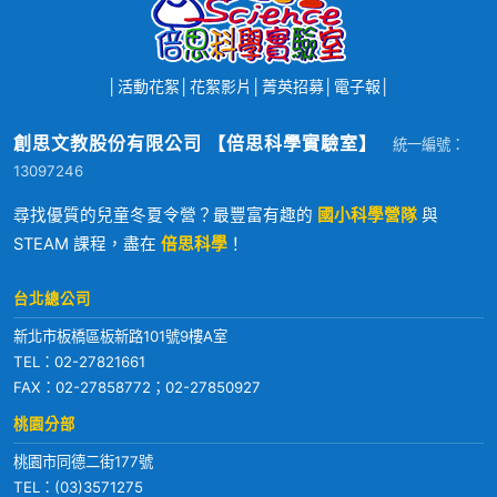
│
活動花絮
│
花絮影片
│
菁英招募
│
電子報
│
創思文教股份有限公司 【倍思科學實驗室】
統一編號：
13097246
尋找優質的兒童冬夏令營？最豐富有趣的
國小科學營隊
與
STEAM 課程，盡在
倍思科學
！
台北總公司
新北市板橋區板新路101號9樓A室
TEL：
02-27821661
FAX：02-27858772；02-27850927
桃園分部
桃園市同德二街177號
TEL：
(03)3571275