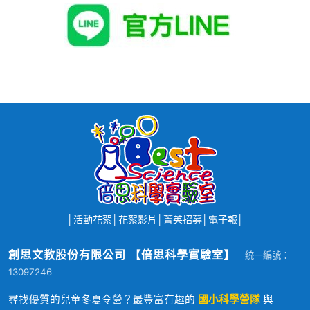
│
活動花絮
│
花絮影片
│
菁英招募
│
電子報
│
創思文教股份有限公司 【倍思科學實驗室】
統一編號：
13097246
尋找優質的兒童冬夏令營？最豐富有趣的
國小科學營隊
與