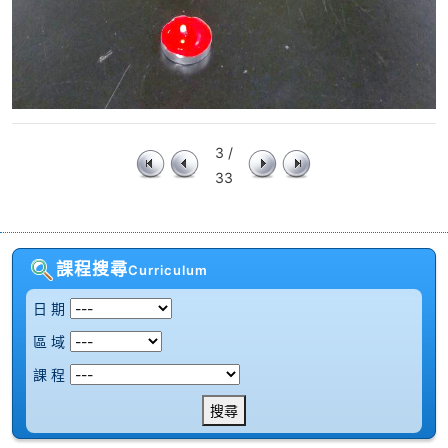
3 /
33
課程搜尋
Curriculum
日 期
區 域
課 程
搜尋