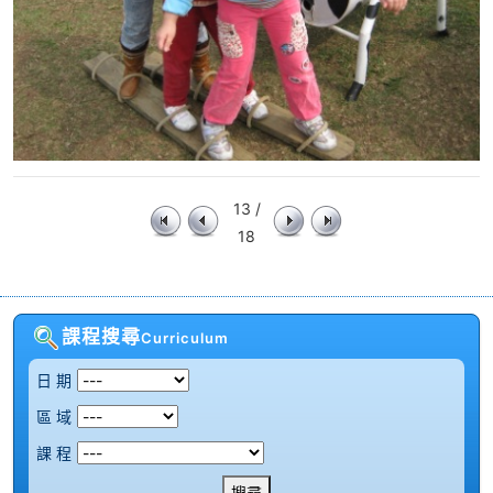
13 /
18
課程搜尋
Curriculum
日 期
區 域
課 程
搜尋