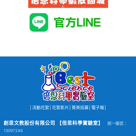
│
活動花絮
│
花絮影片
│
菁英招募
│
電子報
│
創思文教股份有限公司 【倍思科學實驗室】
統一編號：
13097246