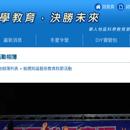
回首頁
認
華人地區科學教育
最新消息
冬夏令營
DIY實驗包
活動相簿
動相簿列表
>
板橋知識藝術教育秋節活動