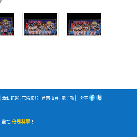
│
活動花絮
│
花絮影片
│
菁英招募
│
電子報
│
程，盡在
倍思科學
！