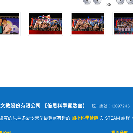
38
文教股份有限公司 【倍思科學實驗室】
統一編號：13097246
優質的兒童冬夏令營？最豐富有趣的
國小科學營隊
與 STEAM 課
總公司
桃園分部