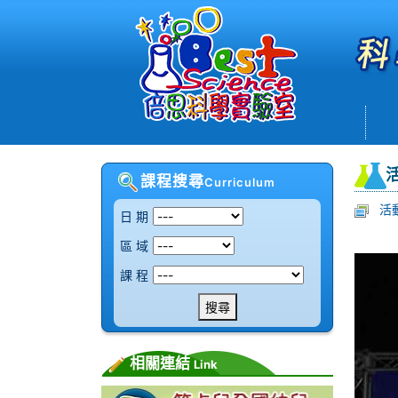
課程搜尋
Curriculum
活
日 期
區 域
課 程
搜尋
相關連結
Link