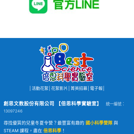
│
活動花絮
│
花絮影片
│
菁英招募
│
電子報
│
創思文教股份有限公司 【倍思科學實驗室】
統一編號：
13097246
尋找優質的兒童冬夏令營？最豐富有趣的
國小科學營隊
與
STEAM 課程，盡在
倍思科學
！