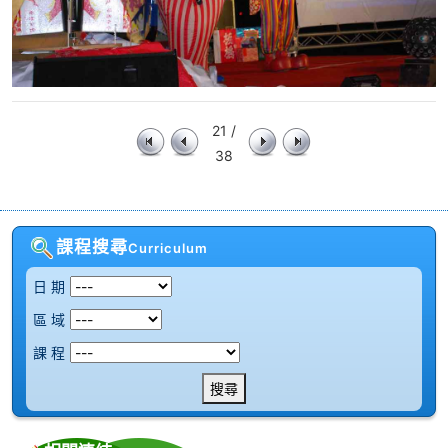
21 /
38
課程搜尋
Curriculum
日 期
區 域
課 程
搜尋