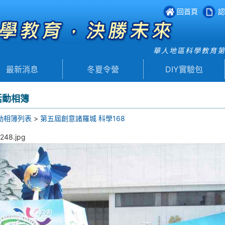
回首頁
認
華人地區科學教育
最新消息
冬夏令營
DIY實驗包
活動相簿
動相簿列表
>
第五屆創意諸羅城 科學168
248.jpg