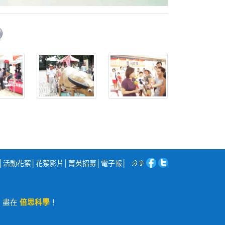
│
活動花絮
│
花絮影片
│
菁英招募
│
電子報
│
程，盡在
倍思科學
！