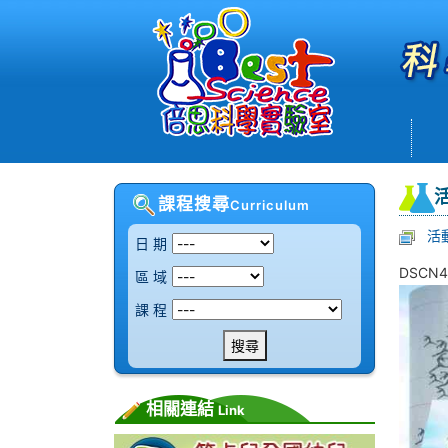
課程搜尋
Curriculum
活
日 期
DSCN4
區 域
課 程
搜尋
相關連結
Link