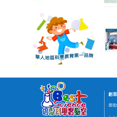
創思
尋找