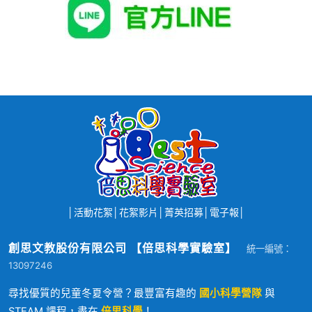
│
活動花絮
│
花絮影片
│
菁英招募
│
電子報
│
創思文教股份有限公司 【倍思科學實驗室】
統一編號：
13097246
尋找優質的兒童冬夏令營？最豐富有趣的
國小科學營隊
與
STEAM 課程，盡在
倍思科學
！