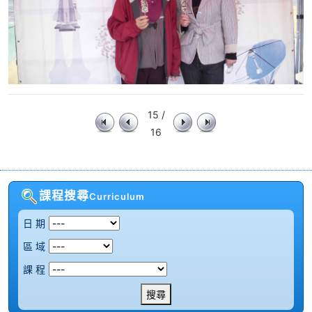
15 /
16
課程搜尋
Curriculum
日 期
區 域
課 程
搜尋