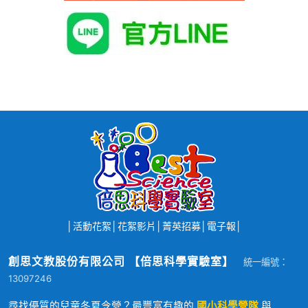
│
活動花絮
│
花絮影片
│
菁英招募
│
電子報
│
創思文教股份有限公司 【倍思科學實驗室】
統一編號：
13097246
尋找優質的兒童冬夏令營？最豐富有趣的
國小科學營隊
與