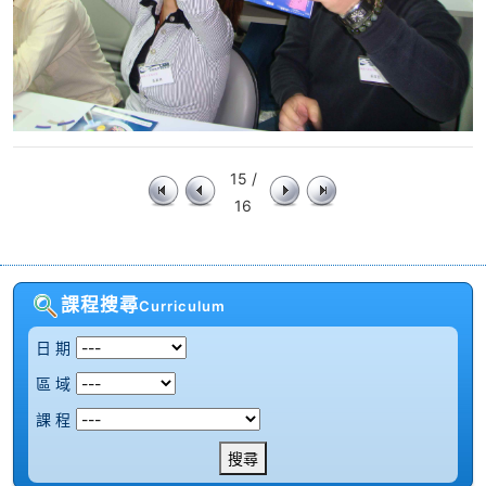
15 /
16
課程搜尋
Curriculum
日 期
區 域
課 程
搜尋