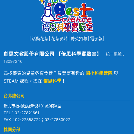
│
活動花絮
│
花絮影片
│
菁英招募
│
電子報
│
創思文教股份有限公司 【倍思科學實驗室】
統一編號：
13097246
尋找優質的兒童冬夏令營？最豐富有趣的
國小科學營隊
與
STEAM 課程，盡在
倍思科學
！
台北總公司
新北市板橋區板新路101號9樓A室
TEL：
02-27821661
FAX：02-27858772；02-27850927
桃園分部