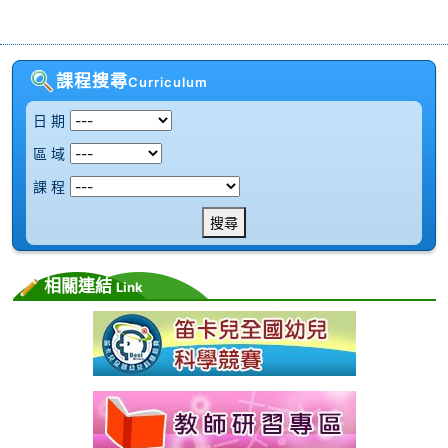
課程搜尋
Curriculum
日 期
區 域
課 程
搜尋
相關連結
Link