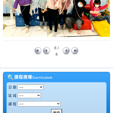
6 /
8
課程搜尋
Curriculum
日 期
區 域
課 程
搜尋