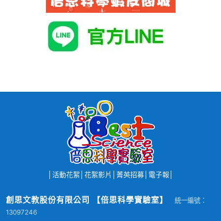
│
活動花絮
│
花絮影片
│
菁英招募
│
電子報
│
創思文教股份有限公司 【倍思科學實驗室】
統一編號：
13097246