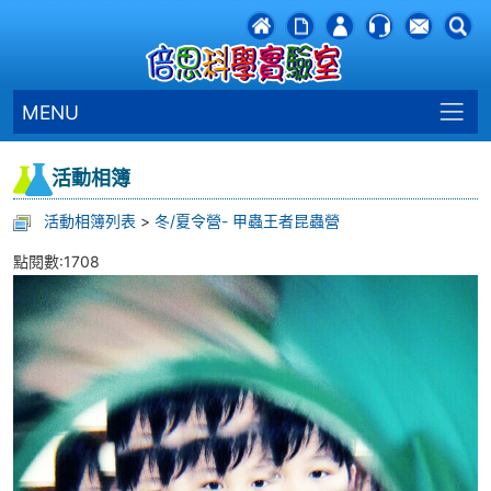
MENU
活動相簿
活動相簿列表
>
冬/夏令營- 甲蟲王者昆蟲營
點閱數:1708