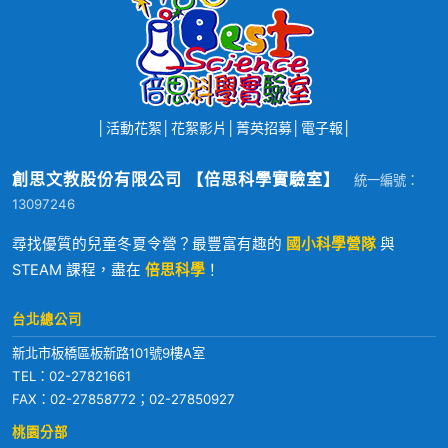
│
活動花絮
│
花絮影片
│
菁英招募
│
電子報
│
創思文教股份有限公司 【倍思科學實驗室】
統一編號：
13097246
尋找優質的兒童冬夏令營？最豐富有趣的
國小科學營隊
與
STEAM 課程，盡在
倍思科學
！
台北總公司
新北市板橋區板新路101號9樓A室
TEL：
02-27821661
FAX：02-27858772；02-27850927
桃園分部