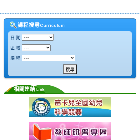
課程搜尋
Curriculum
日 期
區 域
課 程
搜尋
相關連結
Link