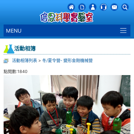
MENU
活動相簿
活動相簿列表
>
冬/夏令營- 變形金剛機械營
點閱數:1840