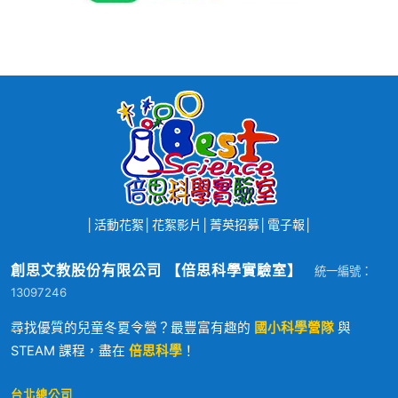
│
活動花絮
│
花絮影片
│
菁英招募
│
電子報
│
創思文教股份有限公司 【倍思科學實驗室】
統一編號：
13097246
尋找優質的兒童冬夏令營？最豐富有趣的
國小科學營隊
與
STEAM 課程，盡在
倍思科學
！
台北總公司