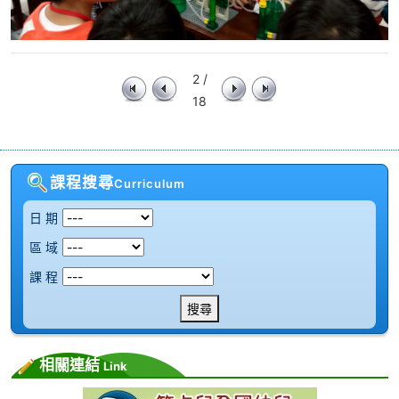
2 /
18
課程搜尋
Curriculum
日 期
區 域
課 程
搜尋
相關連結
Link