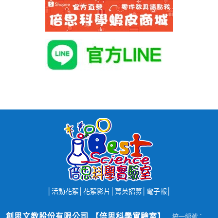
│
活動花絮
│
花絮影片
│
菁英招募
│
電子報
│
創思文教股份有限公司 【倍思科學實驗室】
統一編號：