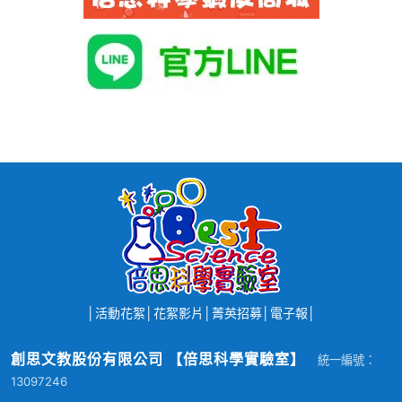
│
活動花絮
│
花絮影片
│
菁英招募
│
電子報
│
創思文教股份有限公司 【倍思科學實驗室】
統一編號：
13097246