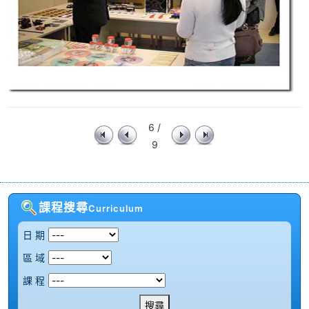
6 /
9
課程搜尋
Curriculum
日 期
區 域
課 程
搜尋