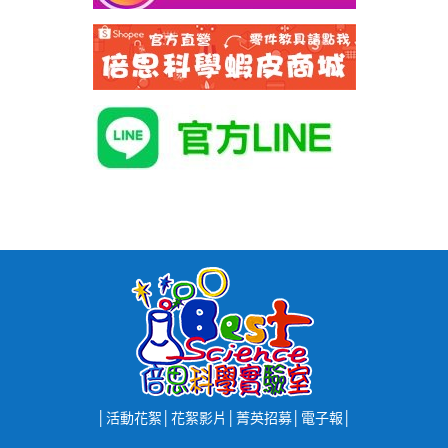
│
活動花絮
│
花絮影片
│
菁英招募
│
電子報
│