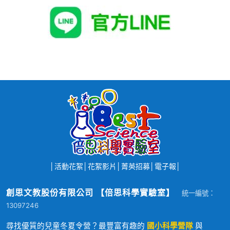
│
活動花絮
│
花絮影片
│
菁英招募
│
電子報
│
創思文教股份有限公司 【倍思科學實驗室】
統一編號：
13097246
尋找優質的兒童冬夏令營？最豐富有趣的
國小科學營隊
與