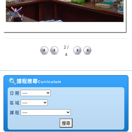
2 /
4
課程搜尋
Curriculum
日 期
區 域
課 程
搜尋