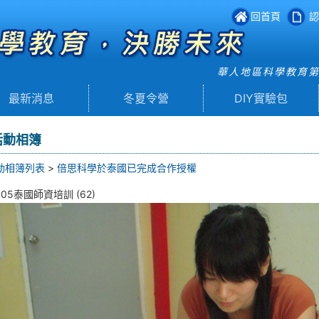
回首頁
認
華人地區科學教育
最新消息
冬夏令營
DIY實驗包
活動相簿
動相簿列表
>
倍思科學於泰國已完成合作授權
605泰國師資培訓 (62)