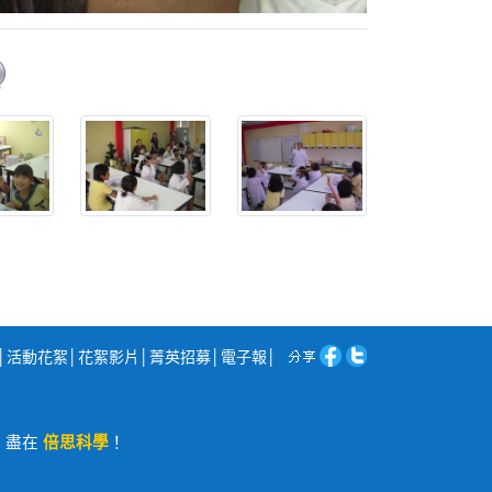
│
活動花絮
│
花絮影片
│
菁英招募
│
電子報
│
程，盡在
倍思科學
！