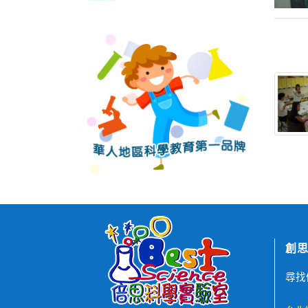
創思
尋找