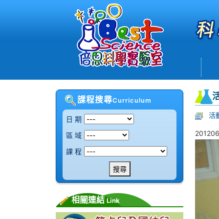
課程搜尋
Curriculum
活
日 期
20120
區 域
課 程
搜尋
相關連結
Link