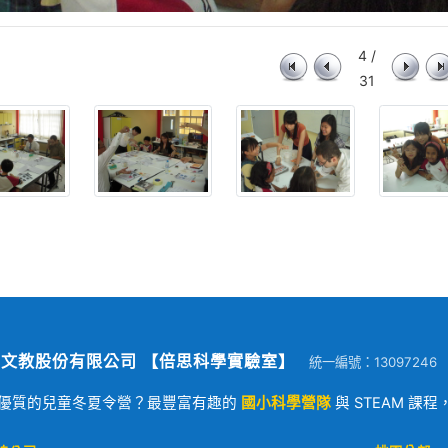
4 /
31
文教股份有限公司 【倍思科學實驗室】
統一編號：13097246
優質的兒童冬夏令營？最豐富有趣的
國小科學營隊
與 STEAM 課