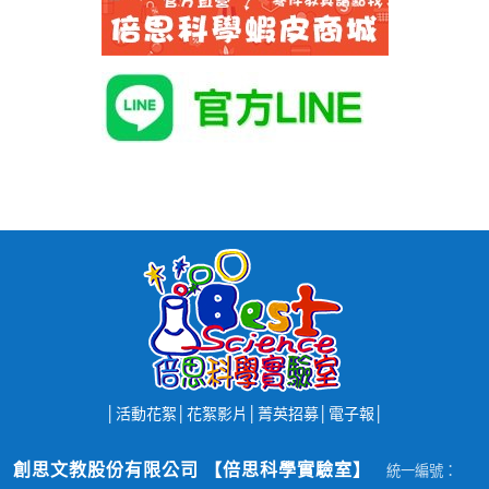
│
活動花絮
│
花絮影片
│
菁英招募
│
電子報
│
創思文教股份有限公司 【倍思科學實驗室】
統一編號：