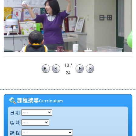
13 /
24
課程搜尋
Curriculum
日 期
區 域
課 程