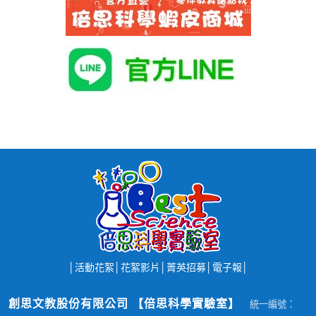
│
活動花絮
│
花絮影片
│
菁英招募
│
電子報
│
創思文教股份有限公司 【倍思科學實驗室】
統一編號：