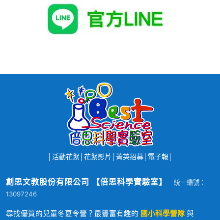
│
活動花絮
│
花絮影片
│
菁英招募
│
電子報
│
創思文教股份有限公司 【倍思科學實驗室】
統一編號：
13097246
尋找優質的兒童冬夏令營？最豐富有趣的
國小科學營隊
與