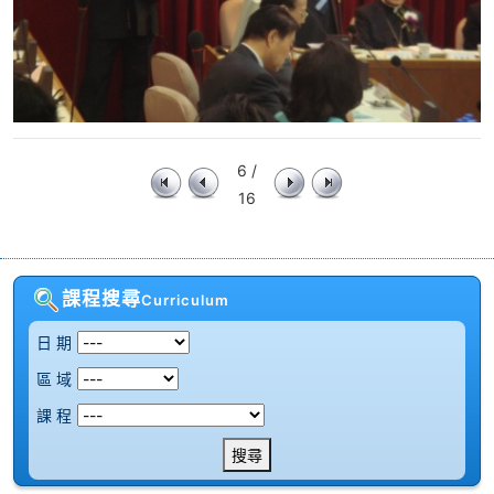
6 /
16
課程搜尋
Curriculum
日 期
區 域
課 程
搜尋