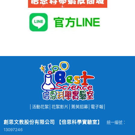
│
活動花絮
│
花絮影片
│
菁英招募
│
電子報
│
創思文教股份有限公司 【倍思科學實驗室】
統一編號：
13097246