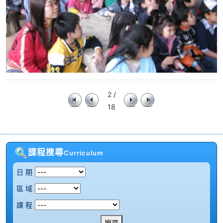
2 /
18
課程搜尋
Curriculum
日 期
區 域
課 程
搜尋