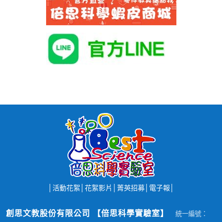
│
活動花絮
│
花絮影片
│
菁英招募
│
電子報
│
創思文教股份有限公司 【倍思科學實驗室】
統一編號：