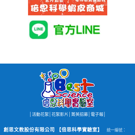
│
活動花絮
│
花絮影片
│
菁英招募
│
電子報
│
創思文教股份有限公司 【倍思科學實驗室】
統一編號：