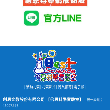
│
活動花絮
│
花絮影片
│
菁英招募
│
電子報
│
創思文教股份有限公司 【倍思科學實驗室】
統一編號：
13097246