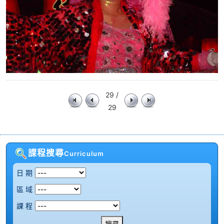
29 /
29
課程搜尋
Curriculum
日 期
區 域
課 程
搜尋