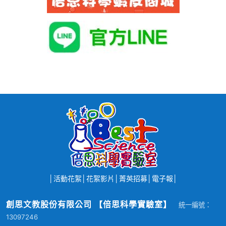
│
活動花絮
│
花絮影片
│
菁英招募
│
電子報
│
創思文教股份有限公司 【倍思科學實驗室】
統一編號：
13097246