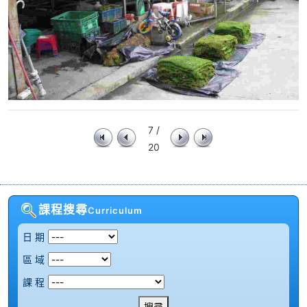
7 /
20
課程搜尋
Curriculum
日 期
區 域
課 程
搜尋