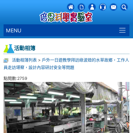
MENU
活動相簿
活動相簿列表
>
戶外一日遊教學拜訪綠波妞的水草故鄉，工作人
員走訪堪察，設計內容研討安全等問題
點閱數:2759