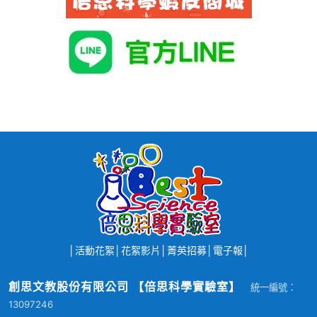
│
活動花絮
│
花絮影片
│
菁英招募
│
電子報
│
創思文教股份有限公司 【倍思科學實驗室】
統一編號：
13097246