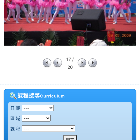
17 /
20
課程搜尋
Curriculum
日 期
區 域
課 程
搜尋