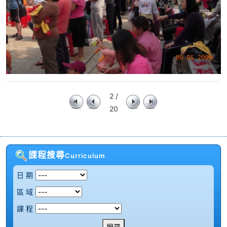
2 /
20
課程搜尋
Curriculum
日 期
區 域
課 程
搜尋