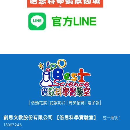
│
活動花絮
│
花絮影片
│
菁英招募
│
電子報
│
創思文教股份有限公司 【倍思科學實驗室】
統一編號：
13097246