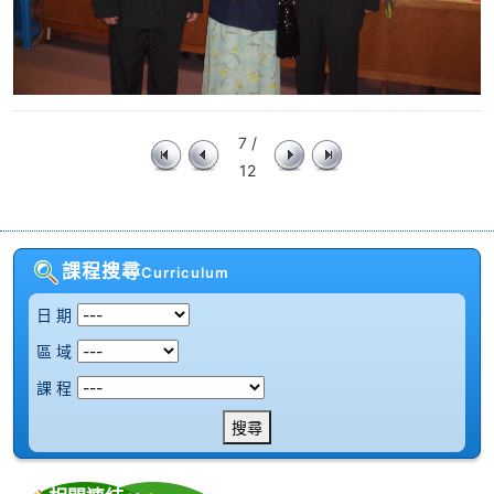
7 /
12
課程搜尋
Curriculum
日 期
區 域
課 程
搜尋