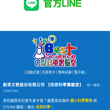
│
活動花絮
│
花絮影片
│
菁英招募
│
電子報
│
創思文教股份有限公司 【倍思科學實驗室】
統一編號：
13097246
尋找優質的兒童冬夏令營？最豐富有趣的
國小科學營隊
與
STEAM 課程，盡在
倍思科學
！