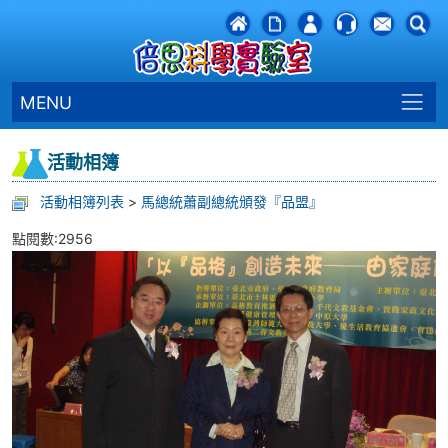
MENU
活動相簿
活動相簿列表
>
馬總統蕭副總統頒發『品盟』
點閱數:2956