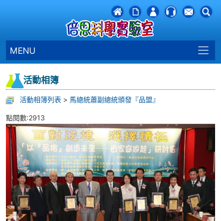
MENU
活動相簿
活動相簿列表
>
馬總統蕭副總統頒發『品盟』
點閱數:2913