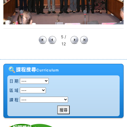
5 /
12
課程搜尋
Curriculum
日 期
區 域
課 程
搜尋