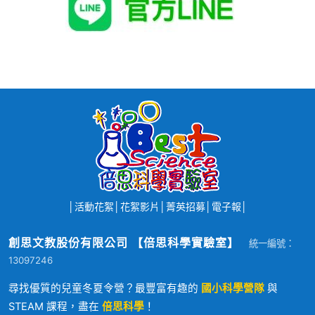
│
活動花絮
│
花絮影片
│
菁英招募
│
電子報
│
創思文教股份有限公司 【倍思科學實驗室】
統一編號：
13097246
尋找優質的兒童冬夏令營？最豐富有趣的
國小科學營隊
與
STEAM 課程，盡在
倍思科學
！