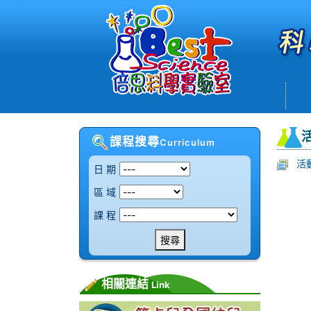
課程搜尋
Curriculum
活
日 期
區 域
課 程
搜尋
相關連結
Link