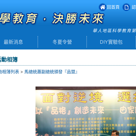
回首頁
認
華人地區科學教育
最新消息
冬夏令營
DIY實驗包
活動相簿
動相簿列表
>
馬總統蕭副總統頒發『品盟』