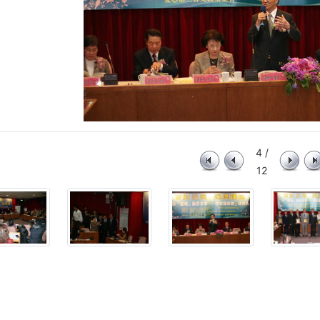
4 /
12