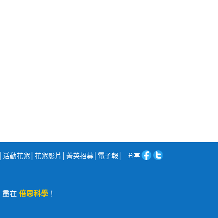
│
活動花絮
│
花絮影片
│
菁英招募
│
電子報
│
程，盡在
倍思科學
！