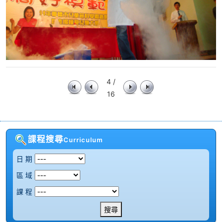
4 /
16
課程搜尋
Curriculum
日 期
區 域
課 程
搜尋