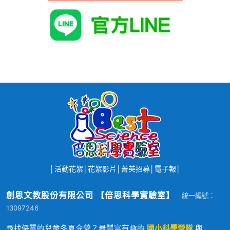
│
活動花絮
│
花絮影片
│
菁英招募
│
電子報
│
創思文教股份有限公司 【倍思科學實驗室】
統一編號：
13097246
尋找優質的兒童冬夏令營？最豐富有趣的
國小科學營隊
與