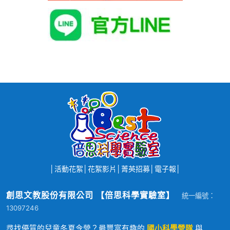
│
活動花絮
│
花絮影片
│
菁英招募
│
電子報
│
創思文教股份有限公司 【倍思科學實驗室】
統一編號：
13097246
尋找優質的兒童冬夏令營？最豐富有趣的
國小科學營隊
與