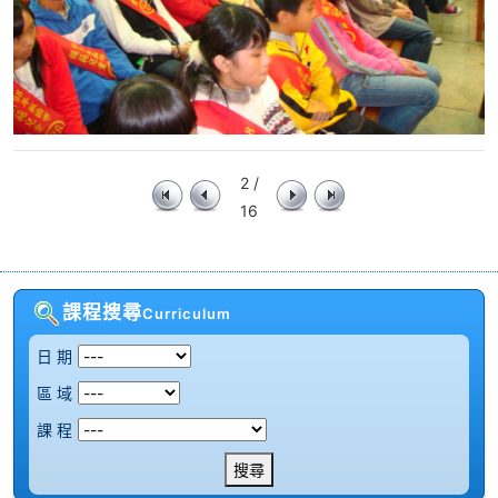
2 /
16
課程搜尋
Curriculum
日 期
區 域
課 程
搜尋